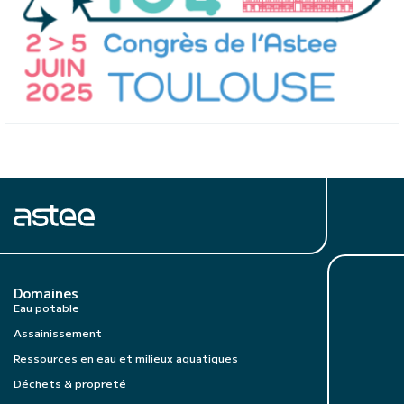
Domaines
Eau potable
Assainissement
Ressources en eau et milieux aquatiques
Déchets & propreté