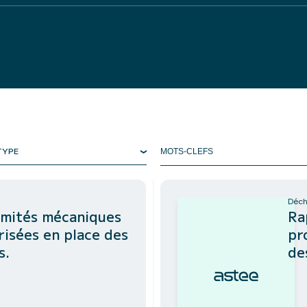
TYPE
Déch
rmités mécaniques
Ra
isées en place des
pr
s.
de