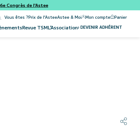
e Congrès de l'Astee
Panier
Mon compte
Vous êtes ?
Prix de l’Astee
Astee & Moi
›
DEVENIR ADHÉRENT
ènements
Revue
TSM
L’Association