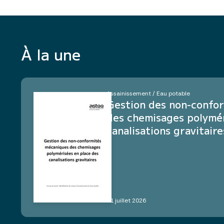
À la une
Assainissement / Eau potable
Gestion des non-confo
des chemisages polymér
canalisations gravitaire
21 juillet 2026