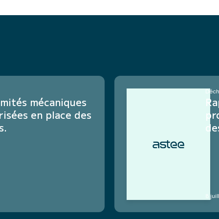
Déch
rmités mécaniques
Ra
isées en place des
pr
s.
de
8 jui