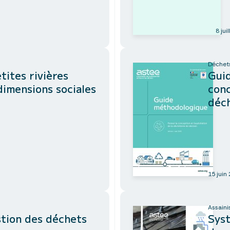
8 jui
Déchets
tites rivières
Guid
 dimensions sociales
conc
déc
15 juin
Assaini
stion des déchets
Syst