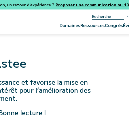
ion, un retour d'expérience ?
Proposez une communication au 106
Domaines
Ressources
Congrès
Év
Astee
ssance et favorise la mise en
ntérêt pour l’amélioration des
ement.
Bonne lecture !