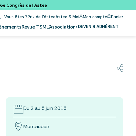
e Congrès de l'Astee
Panier
Mon compte
Vous êtes ?
Prix de l’Astee
Astee & Moi
›
DEVENIR ADHÉRENT
ènements
Revue
TSM
L’Association
Du 2 au 5 juin 2015
Montauban