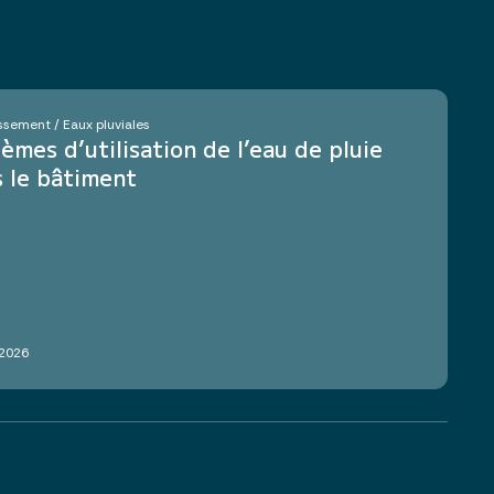
ssement / Eaux pluviales
èmes d’utilisation de l’eau de pluie
 le bâtiment
 2026