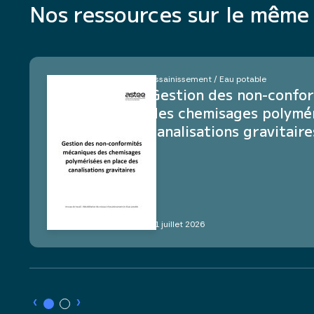
Nos ressources sur le mêm
Assainissement / Eau potable
Gestion des non-confo
des chemisages polymér
canalisations gravitaire
21 juillet 2026
›
›