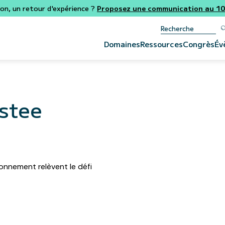
ion, un retour d'expérience ?
Proposez une communication au 106
Domaines
Ressources
Congrès
Év
stee
ronnement relèvent le défi