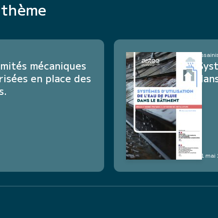
e thème
Assaini
rmités mécaniques
Syst
isées en place des
dans
s.
11 mai