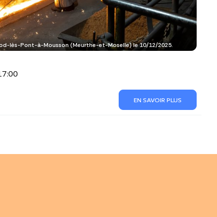
od-lès-Pont-à-Mousson (Meurthe-et-Moselle) le 10/12/2025.
17:00
EN SAVOIR PLUS