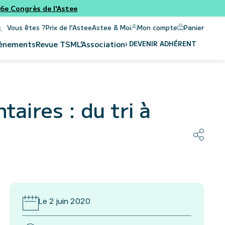
e Congrès de l'Astee
Panier
Mon compte
Vous êtes ?
Prix de l’Astee
Astee & Moi
›
DEVENIR ADHÉRENT
ènements
Revue
TSM
L’Association
taires : du tri à
Le 2 juin 2020