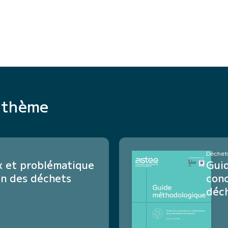
e thème
Déchets
ux et problématique
Guid
on des déchets
conc
déc