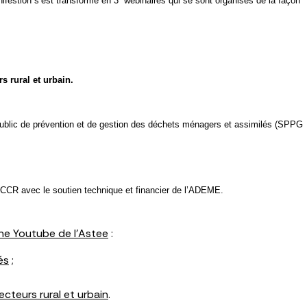
ifestion s’est transformé en 3 webinaires qui se sont organisés de la façon
s rural et urbain
.
 public de prévention et de gestion des déchets ménagers et assimilés (SPPG
NCCR avec le soutien technique et financier de l’ADEME.
ne Youtube de l’Astee
:
és
;
cteurs rural et urbain
.