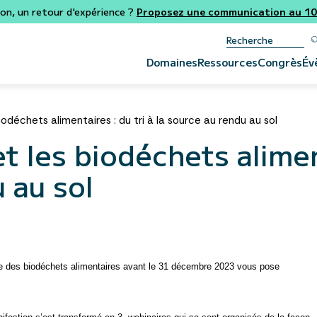
ion, un retour d'expérience ?
Proposez une communication au 106
Domaines
Ressources
Congrès
Év
biodéchets alimentaires : du tri à la source au rendu au sol
et les biodéchets alimen
 au sol
urce des biodéchets alimentaires avant le 31 décembre 2023 vous pose