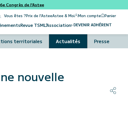
e Congrès de l'Astee
Panier
Mon compte
Vous êtes ?
Prix de l’Astee
Astee & Moi
›
DEVENIR ADHÉRENT
ènements
Revue
TSM
L’Association
tions territoriales
Actualités
Presse
une nouvelle