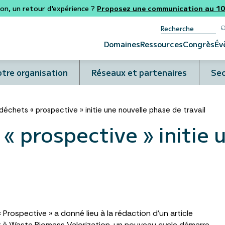
ion, un retour d'expérience ?
Proposez une communication au 106
Domaines
Ressources
Congrès
Év
tre organisation
Réseaux et partenaires
Sec
déchets « prospective » initie une nouvelle phase de travail
« prospective » initie 
Prospective » a donné lieu à la rédaction d’un article
r à Waste Biomass Valorization, un nouveau cycle démarre.