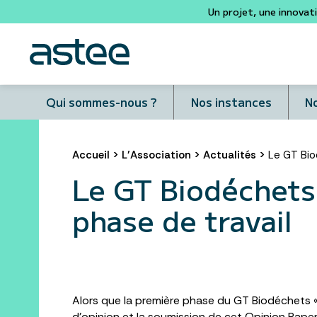
Un projet, une innovat
Qui sommes-nous ?
Nos instances
No
Accueil
>
L’Association
>
Actualités
>
Le GT Bio
Le GT Biodéchets 
phase de travail
Alors que la première phase du GT Biodéchets « 
d’opinion et la soumission de cet Opinion Pape