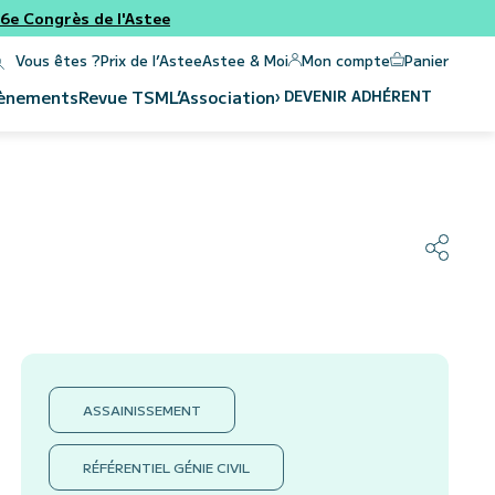
e Congrès de l'Astee
Panier
Mon compte
Vous êtes ?
Prix de l’Astee
Astee & Moi
›
DEVENIR ADHÉRENT
ènements
Revue
TSM
L’Association
ASSAINISSEMENT
RÉFÉRENTIEL GÉNIE CIVIL