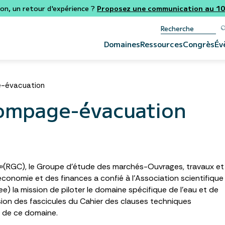
ion, un retour d'expérience ?
Proposez une communication au 106
Domaines
Ressources
Congrès
Év
-évacuation
Pompage-évacuation
il »(RGC), le Groupe d’étude des marchés-Ouvrages, travaux et
conomie et des finances a confié à l’Association scientifique
e) la mission de piloter le domaine spécifique de l’eau et de
ision des fascicules du Cahier des clauses techniques
t de ce domaine.