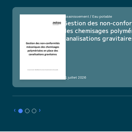
Assainissement / Eau potable
Gestion des non-confo
des chemisages polymér
canalisations gravitaire
21 juillet 2026
›
›