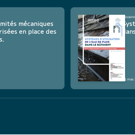
Assaini
rmités mécaniques
Syst
isées en place des
dans
s.
11 mai