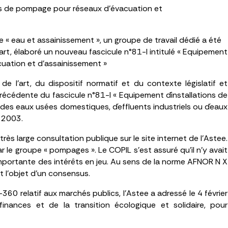
ions de pompage pour réseaux d’évacuation et
e « eau et assainissement », un groupe de travail dédié a été
art, élaboré un nouveau fascicule
n°81-I intitulé « Equipement
uation et d’assainissement »
e l’art, du dispositif normatif et du contexte législatif et
précédente du fascicule n°81-I « Equipement d´installations de
es eaux usées domestiques, d´effluents industriels ou d´eaux
l 2003.
 très large consultation publique sur le site internet de l’Astee.
 le groupe « pompages ». Le COPIL s’est assuré qu’il n’y avait
mportante des intérêts en jeu. Au sens de la norme AFNOR N X
it l’objet d’un consensus.
360 relatif aux marchés publics, l’Astee a adressé le 4 février
nances et de la transition écologique et solidaire, pour