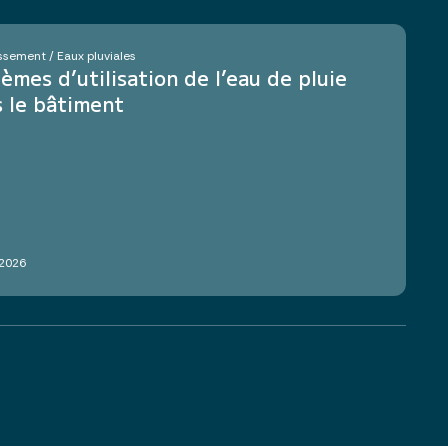
ssement / Eaux pluviales
èmes d’utilisation de l’eau de pluie
 le bâtiment
 2026