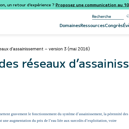
ion, un retour d'expérience ?
Proposez une communication au 106
Domaines
Ressources
Congrès
Év
eaux d’assainissement – version 3 (mai 2016)
 des réseaux d’assainis
mettent gravement le fonctionnement du système d’assainissement, la pérennité des
nt une augmentation du prix de l’eau liée aux surcoûts d’exploitation, voire