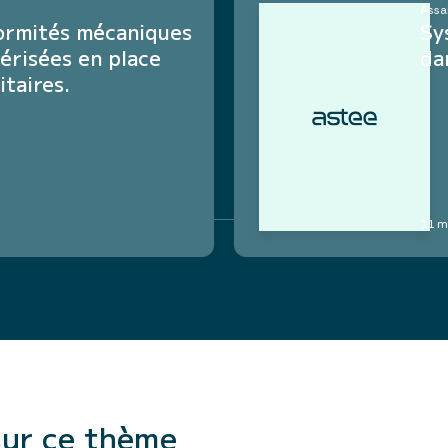
Assa
ormités mécaniques
Sy
érisées en place
da
itaires.
11 m
sur ce thème