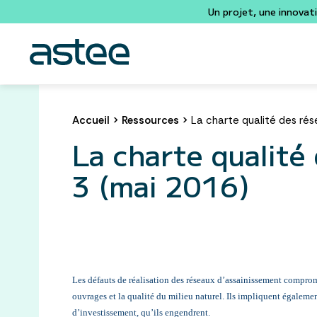
Un projet, une innovat
Accueil
>
Ressources
>
La charte qualité des rés
La charte qualité
3 (mai 2016)
Les défauts de réalisation des réseaux d’assainissement compro
ouvrages et la qualité du milieu naturel. Ils impliquent égaleme
d’investissement, qu’ils engendrent.