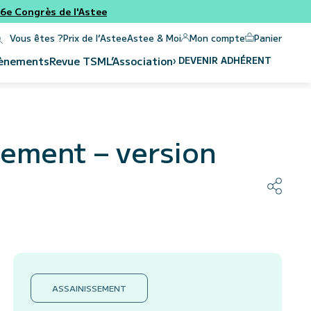
e Congrès de l'Astee
Panier
Mon compte
Vous êtes ?
Prix de l’Astee
Astee & Moi
›
DEVENIR ADHÉRENT
ènements
Revue
TSM
L’Association
sement – version
ASSAINISSEMENT